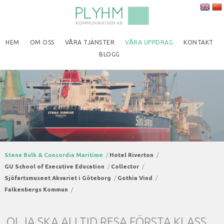
HEM
OM OSS
VÅRA TJÄNSTER
VÅRA UPPDRAG
KONTAKT
BLOGG
Stena Bulk & Concordia Maritime
Hotel Riverton
GU School of Executive Education
Collector
Sjöfartsmuseet Akvariet i Göteborg
Gothia Vind
Falkenbergs Kommun
OLJA SKA ALLTID RESA FÖRSTA KLASS