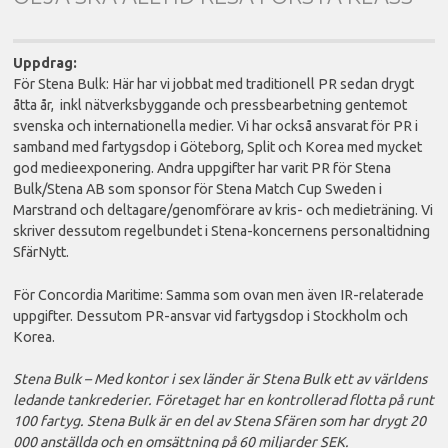
Uppdrag:
För Stena Bulk: Här har vi jobbat med traditionell PR sedan drygt
åtta år, inkl nätverksbyggande och pressbearbetning gentemot
svenska och internationella medier. Vi har också ansvarat för PR i
samband med fartygsdop i Göteborg, Split och Korea med mycket
god medieexponering. Andra uppgifter har varit PR för Stena
Bulk/Stena AB som sponsor för Stena Match Cup Sweden i
Marstrand och deltagare/genomförare av kris- och medieträning. Vi
skriver dessutom regelbundet i Stena-koncernens personaltidning
SfärNytt.
För Concordia Maritime: Samma som ovan men även IR-relaterade
uppgifter. Dessutom PR-ansvar vid fartygsdop i Stockholm och
Korea.
Stena Bulk – Med kontor i sex länder är Stena Bulk ett av världens
ledande tankrederier. Företaget har en kontrollerad flotta på runt
100 fartyg. Stena Bulk är en del av Stena Sfären som har drygt 20
000 anställda och en omsättning på 60 miljarder SEK.