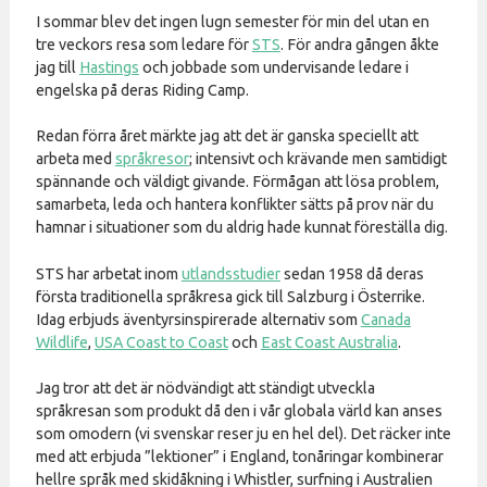
I sommar blev det ingen lugn semester för min del utan en
tre veckors resa som ledare för
STS
. För andra gången åkte
jag till
Hastings
och jobbade som undervisande ledare i
engelska på deras Riding Camp.
Redan förra året märkte jag att det är ganska speciellt att
arbeta med
språkresor
; intensivt och krävande men samtidigt
spännande och väldigt givande. Förmågan att lösa problem,
samarbeta, leda och hantera konflikter sätts på prov när du
hamnar i situationer som du aldrig hade kunnat föreställa dig.
STS har arbetat inom
utlandsstudier
sedan 1958 då deras
första traditionella språkresa gick till Salzburg i Österrike.
Idag erbjuds äventyrsinspirerade alternativ som
Canada
Wildlife
,
USA Coast to Coast
och
East Coast Australia
.
Jag tror att det är nödvändigt att ständigt utveckla
språkresan som produkt då den i vår globala värld kan anses
som omodern (vi svenskar reser ju en hel del). Det räcker inte
med att erbjuda ”lektioner” i England, tonåringar kombinerar
hellre språk med skidåkning i Whistler, surfning i Australien