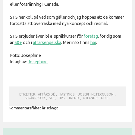
eller forsränning i Canada.
STS har koll på vad som gäller och jag hoppas att de kommer
fortsätta att överraska med nya koncept och resmål.
STS erbjuder även bl a språkkurser för
företag
, för dig som
är
50+
och i
affärsengelska
. Mer info finns
här
.
Foto: Josephine
Inlagt av:
Josephine
ETIKETTER:
AFFÄRSIDÉ
,
HASTINGS
,
JOSEPHINE FERGUSON
,
SPRÅKRESOR
,
STS
,
TIPS
,
TREND
,
UTLANDSSTUDIER
Kommentarsfältet är stängt