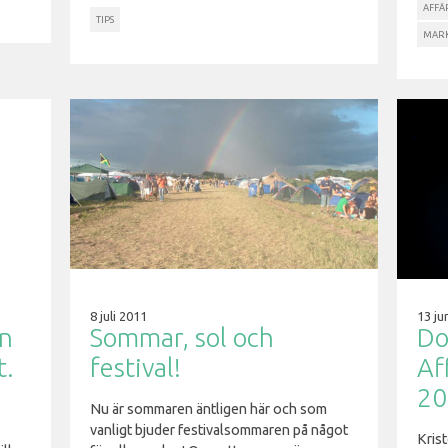
AFFÄ
TIPS
MARK
8 juli 2011
13 ju
in
Sommar, sol och
Do
t.
festival!
Af
20
Nu är sommaren äntligen här och som
?
vanligt bjuder festivalsommaren på något
Kris