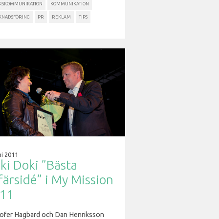
RSKOMMUNIKATION
KOMMUNIKATION
NADSFÖRING
PR
REKLAM
TIPS
ni 2011
ki Doki ”Bästa
färsidé” i My Mission
11
tofer Hagbard och Dan Henriksson