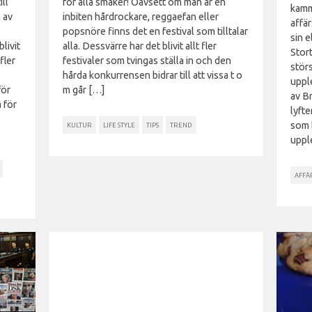
ll
för alla smaker! Oavsett om man är en
kamm
 av
inbiten hårdrockare, reggaefan eller
affä
popsnöre finns det en festival som tilltalar
sin 
livit
alla. Dessvärre har det blivit allt fler
Stort
fler
festivaler som tvingas ställa in och den
störs
hårda konkurrensen bidrar till att vissa t o
uppl
för
m går […]
av B
 för
lyfte
som 
KULTUR
LIFE STYLE
TIPS
TREND
uppl
AFFÄ