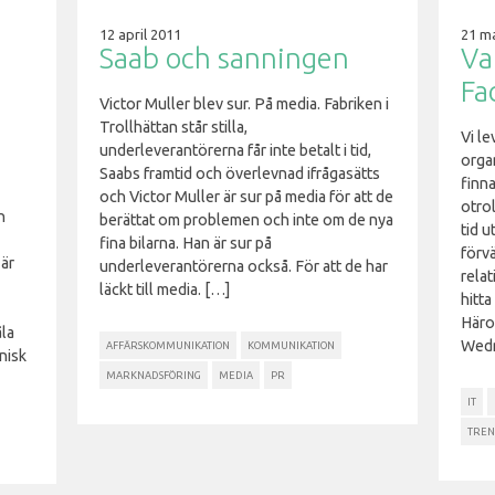
12 april 2011
21 m
Saab och sanningen
Va
Fa
Victor Muller blev sur. På media. Fabriken i
Trollhättan står stilla,
Vi le
underleverantörerna får inte betalt i tid,
orga
Saabs framtid och överlevnad ifrågasätts
finna
och Victor Muller är sur på media för att de
otrol
n
berättat om problemen och inte om de nya
tid 
fina bilarna. Han är sur på
förv
 är
underleverantörerna också. För att de har
rela
läckt till media. […]
hitt
Häro
la
Wedn
AFFÄRSKOMMUNIKATION
KOMMUNIKATION
nisk
MARKNADSFÖRING
MEDIA
PR
IT
TRE