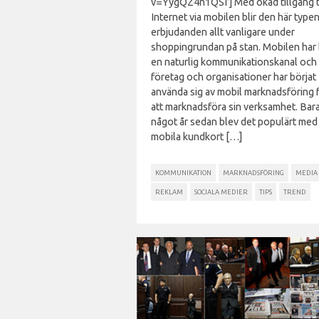
v=YygQZ4n1QSI’] Med ökad tillgång ti
Internet via mobilen blir den här typen
erbjudanden allt vanligare under
shoppingrundan på stan. Mobilen har b
en naturlig kommunikationskanal och 
företag och organisationer har börjat
använda sig av mobil marknadsföring 
att marknadsföra sin verksamhet. Bara
något år sedan blev det populärt med
mobila kundkort […]
KOMMUNIKATION
MARKNADSFÖRING
MEDIA
REKLAM
SOCIALA MEDIER
TIPS
TREND