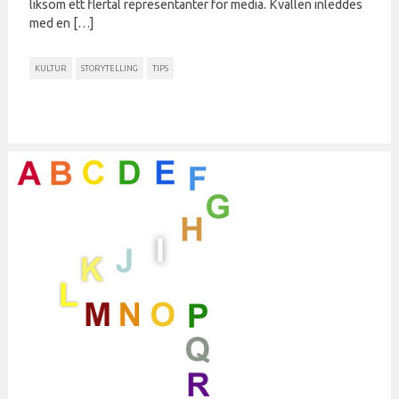
liksom ett flertal representanter för media. Kvällen inleddes
med en […]
KULTUR
STORYTELLING
TIPS