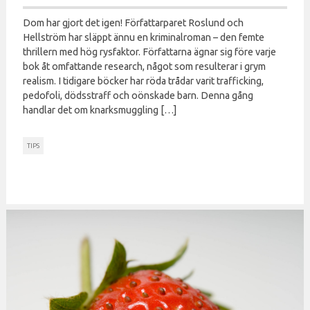
Dom har gjort det igen! Författarparet Roslund och
Hellström har släppt ännu en kriminalroman – den femte
thrillern med hög rysfaktor. Författarna ägnar sig före varje
bok åt omfattande research, något som resulterar i grym
realism. I tidigare böcker har röda trådar varit trafficking,
pedofoli, dödsstraff och oönskade barn. Denna gång
handlar det om knarksmuggling […]
TIPS