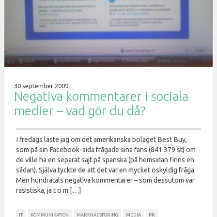
30 september 2009
Negativa kommentarer i sociala
medier – vad gör du då?
I fredags läste jag om det amerikanska bolaget Best Buy,
som på sin Facebook-sida frågade sina fans (841 379 st) om
de ville ha en separat sajt på spanska (på hemsidan finns en
sådan). Själva tyckte de att det var en mycket oskyldig fråga.
Men hundratals negativa kommentarer – som dessutom var
rasistiska, ja t o m […]
IT
KOMMUNIKATION
MARKNADSFÖRING
MEDIA
PR