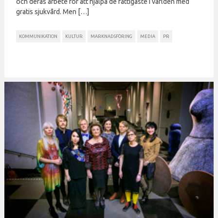
och deras arbete för att hjälpa de fattigaste i världen med
gratis sjukvård. Men […]
KOMMUNIKATION
KULTUR
MARKNADSFÖRING
MEDIA
PR