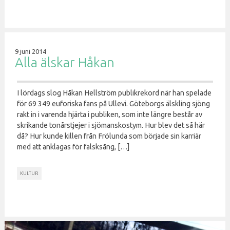
9 juni 2014
Alla älskar Håkan
I lördags slog Håkan Hellström publikrekord när han spelade
för 69 349 euforiska fans på Ullevi. Göteborgs älskling sjöng
rakt in i varenda hjärta i publiken, som inte längre består av
skrikande tonårstjejer i sjömanskostym. Hur blev det så här
då? Hur kunde killen från Frölunda som började sin karriär
med att anklagas för falsksång, […]
KULTUR