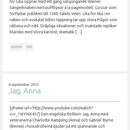
för Lika öppnar med ett gäng välsjungande Wiener
Sängerknaben med puffbyxor à la pagemodell. Gossar som
förflyttar publiken till 1500-talets Wien. Lika för lika i en
naken och avskalat tidlös tappning tar upp stora frågor som
rättvisa och nåd. Dråpliga situationer och oväntade repliker
blandas med stora känslor, dramatik […]
KULTUR
TIPS
4 september 2012
Jag, Anna
[yframe url=’http://www.youtube.com/watch?
v=r_1I6YNX4SI’] Den engelska thrillern Jag, Anna med
veteranerna Charlotte Rampling (Anna) och Gabriel Byrne
(Bernie) i huvudrollerna bjuder på ett spännande och