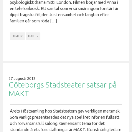
psykologiskt drama mitt i London. Filmen börjar med Anna i
en telefonkiosk. Ett samtal som vi så småningom förstår får
djupt tragiska följder. Just ensamhet och längtan efter
familjen går som röda […]
FILMTIPS
KULTUR
27 augusti 2012
Göteborgs Stadsteater satsar på
MAKT
Årets Höstsamling hos Stadsteatern gav verkligen mersmak.
Som vanligt presenterades det nya spelåret inför en fullsatt
och förväntansfull salong. Gemensamt tema för det
stundande årets föreställningar är MAKT. Konstnärlig ledare