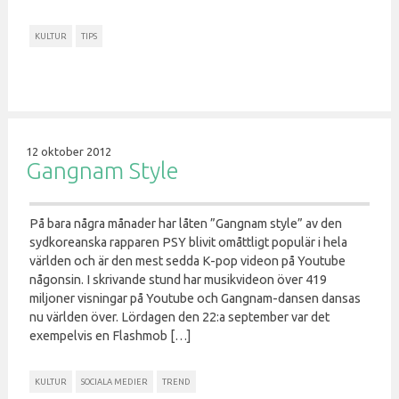
KULTUR
TIPS
12 oktober 2012
Gangnam Style
På bara några månader har låten ”Gangnam style” av den
sydkoreanska rapparen PSY blivit omåttligt populär i hela
världen och är den mest sedda K-pop videon på Youtube
någonsin. I skrivande stund har musikvideon över 419
miljoner visningar på Youtube och Gangnam-dansen dansas
nu världen över. Lördagen den 22:a september var det
exempelvis en Flashmob […]
KULTUR
SOCIALA MEDIER
TREND