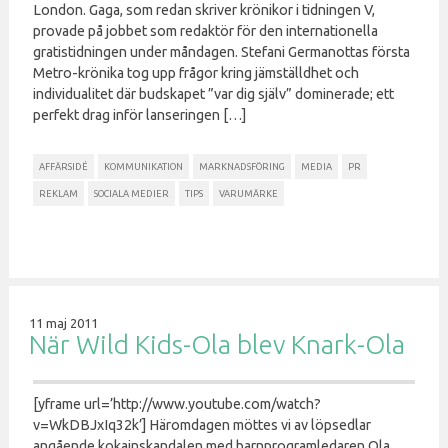
London. Gaga, som redan skriver krönikor i tidningen V,
provade på jobbet som redaktör för den internationella
gratistidningen under måndagen. Stefani Germanottas första
Metro-krönika tog upp frågor kring jämställdhet och
individualitet där budskapet ”var dig själv” dominerade; ett
perfekt drag inför lanseringen […]
AFFÄRSIDÉ
KOMMUNIKATION
MARKNADSFÖRING
MEDIA
PR
REKLAM
SOCIALA MEDIER
TIPS
VARUMÄRKE
11 maj 2011
När Wild Kids-Ola blev Knark-Ola
[yframe url=’http://www.youtube.com/watch?
v=WkDBJxIq32k’] Häromdagen möttes vi av löpsedlar
angående kokainskandalen med barnprogramledaren Ola