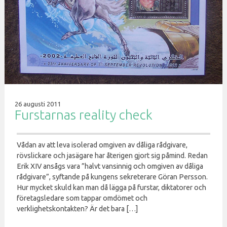
26 augusti 2011
Furstarnas reality check
Vådan av att leva isolerad omgiven av dåliga rådgivare,
rövslickare och jasägare har återigen gjort sig påmind. Redan
Erik XIV ansågs vara ”halvt vansinnig och omgiven av dåliga
rådgivare”, syftande på kungens sekreterare Göran Persson.
Hur mycket skuld kan man då lägga på furstar, diktatorer och
företagsledare som tappar omdömet och
verklighetskontakten? Är det bara […]