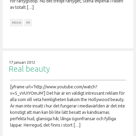
för fartygsdop. Nu det tredje fartyget, Stena Imperial i raden
av totalt […]
MEDIA
PR
17 januari 2012
Real beauty
[yframe url=’http://www.youtube.com/watch?
v=S_vVUIYOmJM’] Det här är en väldigt intressant reklam för
alla som vill veta hemligheten bakom the Hollywood beauty.
Är man inte insatt i hur det fungerar i mediavärlden är det inte
konstigt att man kan bli lite lätt besatt av kändisarnas
perfekta hud, glansiga hår, långa ögonfransar och fylliga
läppar. Herregud, det finns i stort […]