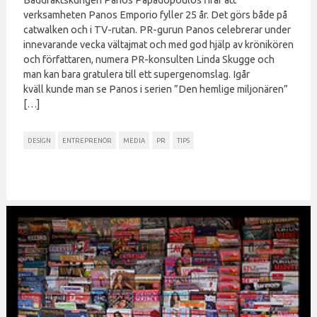
Baddräktskungen Panos Papadopoulos firar att
verksamheten Panos Emporio fyller 25 år. Det görs både på
catwalken och i TV-rutan. PR-gurun Panos celebrerar under
innevarande vecka vältajmat och med god hjälp av krönikören
och författaren, numera PR-konsulten Linda Skugge och
man kan bara gratulera till ett supergenomslag. Igår
kväll kunde man se Panos i serien ”Den hemlige miljonären”
[…]
DESIGN
ENTREPRENÖR
MEDIA
PR
TIPS