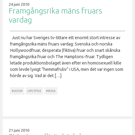
24 juni 2010
Framgångsrika mäns fruars
vardag
Just nu har Sveriges tv-tittare ett enormt stort intresse av
framgångsrika mäns fruars vardag: Svenska och norska
Hollywoodfruar, desperata (fiktiva) fruar och snart skånska
framgångsrika fruar och The Hamptons-fruar. Tydligen
letade produktionsbolaget även efter en homosexuell kille
som levde lyxigt ”hemmafruliv” i USA, men det var ingen som
hörde av sig. Vad är det […]
KULTUR
LIFE STYLE
MEDIA
21 juni 2010