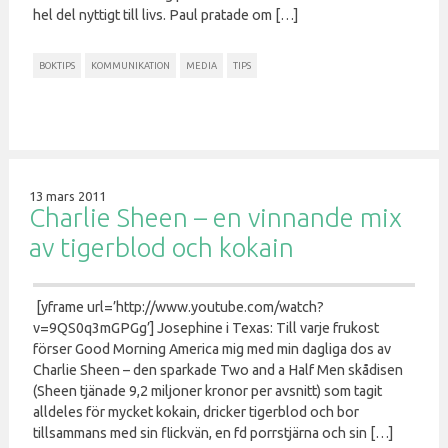
hel del nyttigt till livs. Paul pratade om […]
BOKTIPS
KOMMUNIKATION
MEDIA
TIPS
13 mars 2011
Charlie Sheen – en vinnande mix
av tigerblod och kokain
[yframe url=’http://www.youtube.com/watch?
v=9QS0q3mGPGg’] Josephine i Texas: Till varje frukost
förser Good Morning America mig med min dagliga dos av
Charlie Sheen – den sparkade Two and a Half Men skådisen
(Sheen tjänade 9,2 miljoner kronor per avsnitt) som tagit
alldeles för mycket kokain, dricker tigerblod och bor
tillsammans med sin flickvän, en fd porrstjärna och sin […]