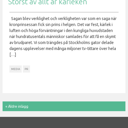
Störst av allt är kärleken
Sagan blev verklighet och verkligheten var som en saga när
kronprinsessan fick sin prins i helgen. Det var fest, kärlek i
luften och höga förväntningar i den kungliga huvudstaden
när hundratusentals människor samlades för att få en skymt
av brudparet. Vi som trängdes på Stockholms gator delade
dagens upplevelser med många miljoner tv-tittare över hela
[…]
MEDIA
PR
« Äldre inlägg