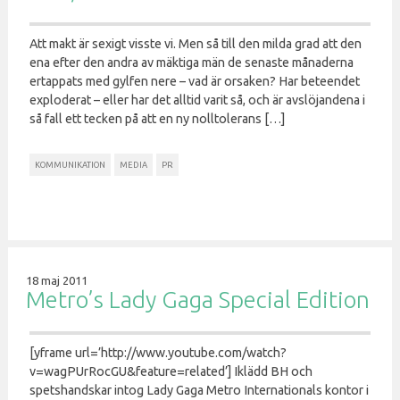
Att makt är sexigt visste vi. Men så till den milda grad att den
ena efter den andra av mäktiga män de senaste månaderna
ertappats med gylfen nere – vad är orsaken? Har beteendet
exploderat – eller har det alltid varit så, och är avslöjandena i
så fall ett tecken på att en ny nolltolerans […]
KOMMUNIKATION
MEDIA
PR
18 maj 2011
Metro’s Lady Gaga Special Edition
[yframe url=’http://www.youtube.com/watch?
v=wagPUrRocGU&feature=related’] Iklädd BH och
spetshandskar intog Lady Gaga Metro Internationals kontor i