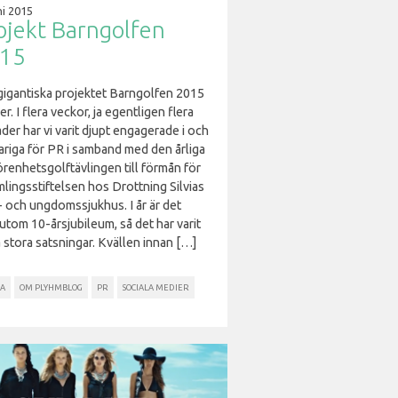
ni 2015
ojekt Barngolfen
15
gigantiska projektet Barngolfen 2015
er. I flera veckor, ja egentligen flera
er har vi varit djupt engagerade i och
ariga för PR i samband med den årliga
örenhetsgolftävlingen till förmån för
lingsstiftelsen hos Drottning Silvias
- och ungdomssjukhus. I år är det
utom 10-årsjubileum, så det har varit
 stora satsningar. Kvällen innan […]
A
OM PLYHMBLOG
PR
SOCIALA MEDIER