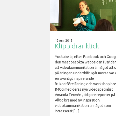
12 juni 2015
Klipp drar klick
Youtube är, efter Facebook och Goog
den mest besökta webbsidan i världen
att videokommunikation är något att 
på är ingen underdrift! Igår morse var 
en ovanligt inspirerande
frukostföreläsning och workshop ho
IMCG med deras nya videospecialist
Amanda Termén , tidigare reporter på
Alltid bra med ny inspiration,
videokommunikation är något som
intresserat […]