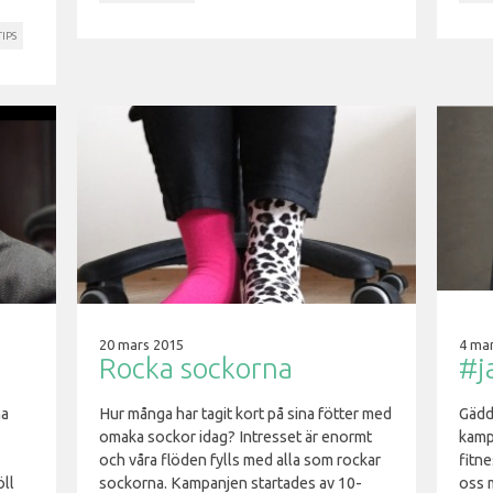
TIPS
20 mars 2015
4 ma
Rocka sockorna
#j
ha
Hur många har tagit kort på sina fötter med
Gädd
omaka sockor idag? Intresset är enormt
kamp
och våra flöden fylls med alla som rockar
fitn
öll
sockorna. Kampanjen startades av 10-
oss 