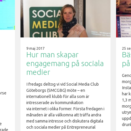
9 maj 2017
25 s
Hur man skapar
Bä
engagemang på sociala
på
medier
Geno
morg
I fredags deltog vi vid Social Media Club
Inst
Göteborgs (SMCGBG) möte – en
orse
har k
internationell klubb för alla som är
1,3 
intresserade av kommunikation
morg
via internet i olika former. Första fredagen i
utrym
månaden är alla välkomna att träffa andra
uppda
med samma intresse och diskutera digitala
e
drun
och sociala medier på Entrepreneurial
erade