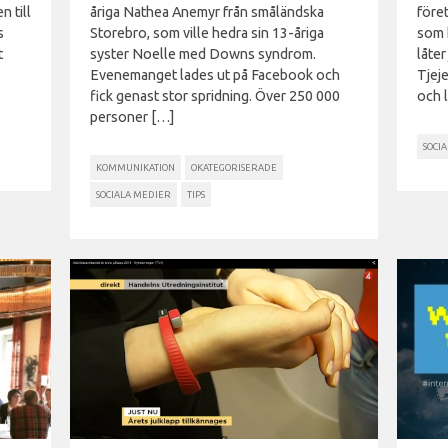
n till
åriga Nathea Anemyr från småländska
före
s
Storebro, som ville hedra sin 13-åriga
som k
t
syster Noelle med Downs syndrom.
låter
Evenemanget lades ut på Facebook och
Tjeje
fick genast stor spridning. Över 250 000
och l
personer […]
SOCI
KOMMUNIKATION
OKATEGORISERADE
SOCIALA MEDIER
TIPS