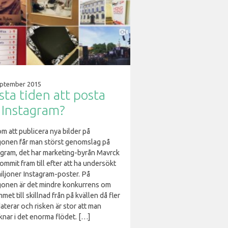
eptember 2015
sta tiden att posta
 Instagram?
m att publicera nya bilder på
onen får man störst genomslag på
agram, det har marketing-byrån Mavrck
ommit fram till efter att ha undersökt
miljoner Instagram-poster. På
onen är det mindre konkurrens om
met till skillnad från på kvällen då fler
terar och risken är stor att man
knar i det enorma flödet. […]