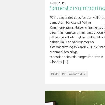
16 juli 2015
Semestersummerin
På fredag är det dags för den välförtj
semestern för oss på Plyhm
Kommunikation. Nu ser vi fram emot l
dagar i hängmattan, men först blickar v
tillbaka på ett otroligt händelserikt fö
halvår. Håll i er, här kommer en
sammanfattning av våren 2015: Vi sta
året med den årliga
resestipendieutdelningen för Sten A
Olssons […]
MEDIA
PR
SOCIALA MEDIER