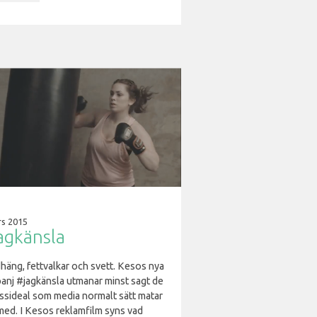
rs 2015
agkänsla
häng, fettvalkar och svett. Kesos nya
anj #jagkänsla utmanar minst sagt de
essideal som media normalt sätt matar
med. I Kesos reklamfilm syns vad