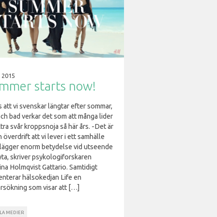
 2015
mmer starts now!
 att vi svenskar längtar efter sommar,
och bad verkar det som att många lider
tra svår kroppsnoja så här års. -Det är
 överdrift att vi lever i ett samhälle
lägger enorm betydelse vid utseende
yta, skriver psykologiforskaren
ina Holmqvist Gattario. Samtidigt
enterar hälsokedjan Life en
rsökning som visar att […]
ALA MEDIER