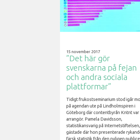
15 november 2017
”Det här gör
svenskarna på fejan
och andra sociala
plattformar”
Tidigt frukostseminarium stod igår m
på agendan ute på Lindholmspiren i
Göteborg där contentbyrån Kntnt var
arrangör. Pamela Davidsson,
statistikansvarig på Internetstiftelsen,
gästade där hon presenterade rykand
färsk statistik från den nyligen public