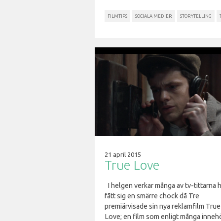
FILMTIPS
SOCIALA MEDIER
STORYTELLING
21 april 2015
True Love
I helgen verkar många av tv-tittarna 
fått sig en smärre chock då Tre
premiärvisade sin nya reklamfilm True
Love; en film som enligt många inneh