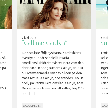
7 juni 2015
6 maj
”Call me Caitlyn”
Su
le
De som inte följt systrarna Kardashians
Trots
, så
äventyr eller är speciellt insatta i
sol 
satsa
amerikansk friidrott måste undra vem den
av ex
vi på
där Bruce Jenner, numera Caitlyn, är. Just
ingen
nu svämmar media över av bilden på den
som 
s
transsexuella Caitlyn, poserandes i en vit
och 
body på Vanity Fairs omslag. Caitlyn, som
Krist
 TV4.
Bruce från och med nu vill kallas, tog OS-
pres
guld […]
unde
SOCIALA MEDIER
SOCI