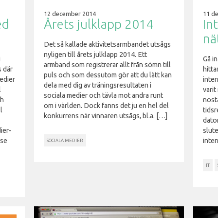
12 december 2014
11 d
ed
Årets julklapp 2014
In
nä
Det så kallade aktivitetsarmbandet utsågs
nyligen till årets julklapp 2014. Ett
i
Gå i
armband som registrerar allt från sömn till
 där
hitt
puls och som dessutom gör att du lätt kan
medier
inter
dela med dig av träningsresultaten i
l
varit
sociala medier och tävla mot andra runt
ch
nosta
om i världen. Dock fanns det ju en hel del
l
tidsr
konkurrens när vinnaren utsågs, bl.a. […]
dator
ier-
slute
sse
inter
SOCIALA MEDIER
IT