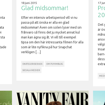
18 juni 2015
17 ju
g
Glad midsommar!
Pr
20
änta
Efter en intensiv arbetsperiod vill vi nu
passa på att önska er alla en glad
Det 
ata
midsommar! Även om solen lyser med sin
är öv
i
frånvaro så finns det ju mycket annat kul
månad
rsta
man kan ägna sig åt. Vi vill till exempel
ansv
tipsa om den här intressanta filmen för alla
välg
rtade
som är lite nyfikna på hur Snapchat
Insam
verkligen […]
barn
dess
extra
OKATEGORISERADE
OM PLYHMBLOG
SOCIALA MEDIER
MEDI