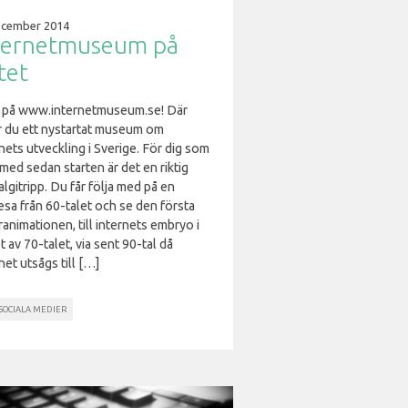
ecember 2014
ternetmuseum på
tet
n på www.internetmuseum.se! Där
ar du ett nystartat museum om
nets utveckling i Sverige. För dig som
 med sedan starten är det en riktig
lgitripp. Du får följa med på en
esa från 60-talet och se den första
animationen, till internets embryo i
t av 70-talet, via sent 90-tal då
net utsågs till […]
SOCIALA MEDIER