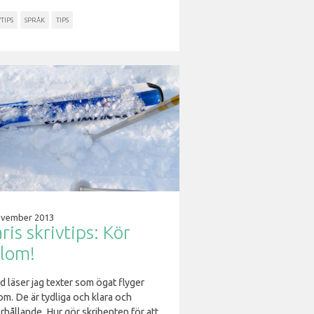
TIPS
SPRÅK
TIPS
ovember 2013
ris skrivtips: Kör
alom!
d läser jag texter som ögat flyger
om. De är tydliga och klara och
rhållande. Hur gör skribenten för att