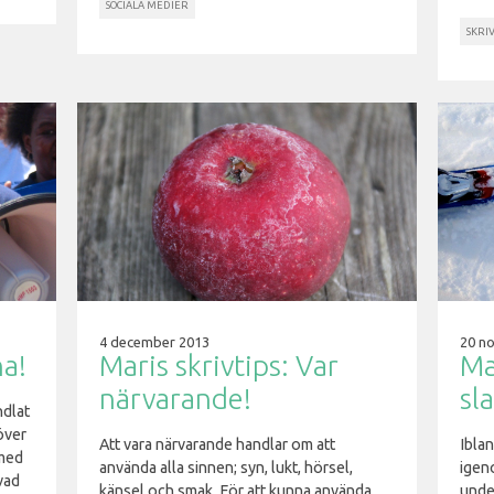
SOCIALA MEDIER
SKRIV
4 december 2013
20 n
na!
Maris skrivtips: Var
Ma
närvarande!
sl
ndlat
 över
Att vara närvarande handlar om att
Iblan
 med
använda alla sinnen; syn, lukt, hörsel,
igen
vad
känsel och smak. För att kunna använda
unde