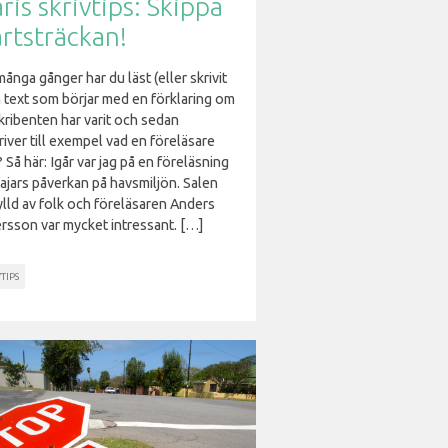
ris skrivtips: Skippa
artsträckan!
ånga gånger har du läst (eller skrivit
n text som börjar med en förklaring om
kribenten har varit och sedan
iver till exempel vad en föreläsare
 Så här: Igår var jag på en föreläsning
ajars påverkan på havsmiljön. Salen
ylld av folk och föreläsaren Anders
rsson var mycket intressant. […]
TIPS