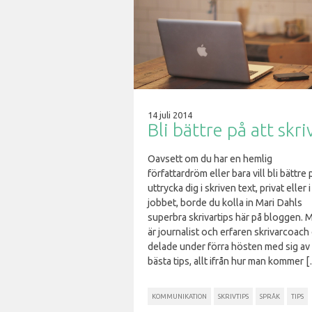
14 juli 2014
Bli bättre på att skri
Oavsett om du har en hemlig
författardröm eller bara vill bli bättre 
uttrycka dig i skriven text, privat eller i
jobbet, borde du kolla in Mari Dahls
superbra skrivartips här på bloggen. M
är journalist och erfaren skrivarcoach
delade under förra hösten med sig av 
bästa tips, allt ifrån hur man kommer 
KOMMUNIKATION
SKRIVTIPS
SPRÅK
TIPS