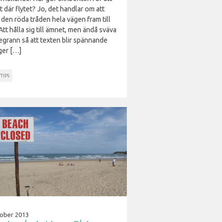
t där flytet? Jo, det handlar om att
 den röda tråden hela vägen fram till
Att hålla sig till ämnet, men ändå sväva
tegrann så att texten blir spännande
ger […]
TIPS
tober 2013