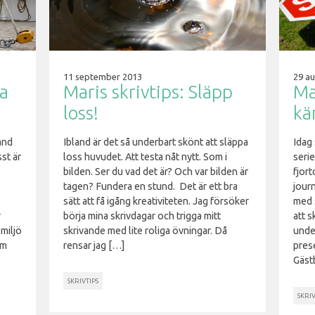
11 september 2013
29 au
ba
Maris skrivtips: Släpp
Ma
loss!
kä
and
Ibland är det så underbart skönt att släppa
Idag 
st är
loss huvudet. Att testa nåt nytt. Som i
serie
bilden. Ser du vad det är? Och var bilden är
fjor
tagen? Fundera en stund. Det är ett bra
journ
sätt att få igång kreativiteten. Jag försöker
med s
r
börja mina skrivdagar och trigga mitt
att s
 miljö
skrivande med lite roliga övningar. Då
unde
om
rensar jag […]
prese
Gäst
SKRIVTIPS
SKRIV