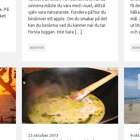
sinnena måste du vara med i nuet, alltså
få de
a. På
själv vara närvarande. Fundera på hur du
hålla
cket
beskriver ett äpple. Om du smakar på det
mål. 
kan du beskriva vad du känner när du tar
ut li
första tuggan. Inte bara […]
och 
SKRIVTIPS
SKRIV
23 oktober 2013
9 ok