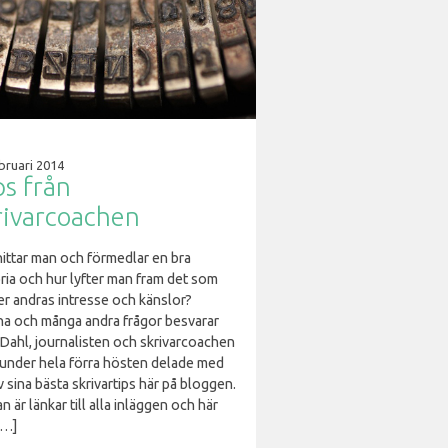
bruari 2014
ps från
rivarcoachen
hittar man och förmedlar en bra
ria och hur lyfter man fram det som
er andras intresse och känslor?
a och många andra frågor besvarar
 Dahl, journalisten och skrivarcoachen
under hela förra hösten delade med
v sina bästa skrivartips här på bloggen.
 är länkar till alla inläggen och här
[…]