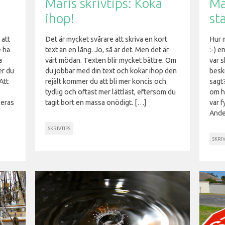
Maris skrivtips: Koka
Ma
ihop!
st
 att
Det är mycket svårare att skriva en kort
Hur m
e ha
text än en lång. Jo, så är det. Men det är
:-) e
a
värt mödan. Texten blir mycket bättre. Om
var s
er du
du jobbar med din text och kokar ihop den
beskr
Att
rejält kommer du att bli mer koncis och
sagt?
tydlig och oftast mer lättläst, eftersom du
om h
leras
tagit bort en massa onödigt. […]
var f
Ande
SKRIVTIPS
SKRIV