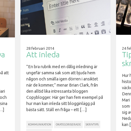
28 februari 2014
24 fe
va
Att inleda
Ti
sk
”En bra rubrik med en dålig inledning är
på att
ungefär samma sak som att bjuda hem
Hur 
någon och smälla igen dörren i ansiktet
histo
när de kommer,” menar Brian Clark, från
väck
ari
den alltid lika intressanta bloggen
Denn
 och
Copyblogger. Här ger han fem exempel på
Mari
sina
hur man kan inleda sitt blogginlägg på
som 
[…]
bästa sätt. Ställ en fråga – ett […]
sig a
Nedan
kan 
KOMMUNIKATION
OKATEGORISERADE
SKRIVTIPS