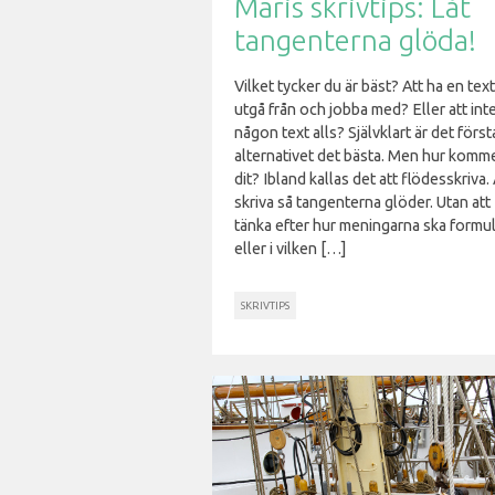
Maris skrivtips: Låt
tangenterna glöda!
Vilket tycker du är bäst? Att ha en text
utgå från och jobba med? Eller att int
någon text alls? Självklart är det först
alternativet det bästa. Men hur komm
dit? Ibland kallas det att flödesskriva. 
skriva så tangenterna glöder. Utan att
tänka efter hur meningarna ska formu
eller i vilken […]
SKRIVTIPS