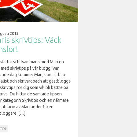
gusti 2013
ris skrivtips: Väck
nslor!
startar vi tillsammans med Mari en
 med skrivtips på vår blogg. Var
tonde dag kommer Mari, som är bl a
alist och skrivarcoach att gästblogga
krivtips för dig som vill bli bättre på
kriva. Du hittar de samlade tipsen
r kategorin Skrivtips och en närmare
ntation av Mari under fliken
bloggare. […]
TIPS