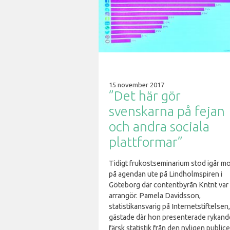
15 november 2017
”Det här gör
svenskarna på fejan
och andra sociala
plattformar”
Tidigt frukostseminarium stod igår m
på agendan ute på Lindholmspiren i
Göteborg där contentbyrån Kntnt var
arrangör. Pamela Davidsson,
statistikansvarig på Internetstiftelsen,
gästade där hon presenterade rykand
färsk statistik från den nyligen public