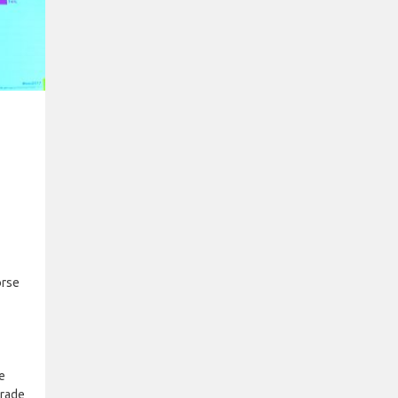
orse
e
erade