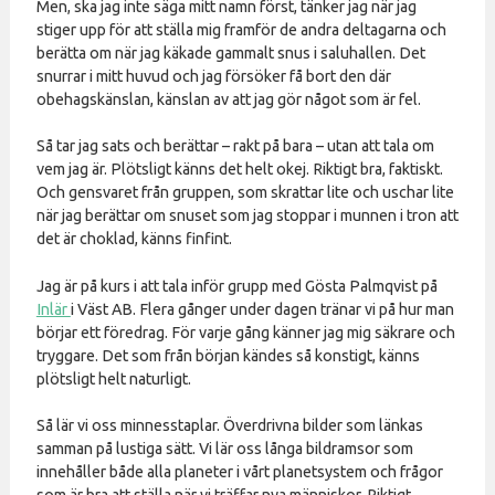
Men, ska jag inte säga mitt namn först, tänker jag när jag
stiger upp för att ställa mig framför de andra deltagarna och
berätta om när jag käkade gammalt snus i saluhallen. Det
snurrar i mitt huvud och jag försöker få bort den där
obehagskänslan, känslan av att jag gör något som är fel.
Så tar jag sats och berättar – rakt på bara – utan att tala om
vem jag är. Plötsligt känns det helt okej. Riktigt bra, faktiskt.
Och gensvaret från gruppen, som skrattar lite och uschar lite
när jag berättar om snuset som jag stoppar i munnen i tron att
det är choklad, känns finfint.
Jag är på kurs i att tala inför grupp med Gösta Palmqvist på
Inlär
i Väst AB. Flera gånger under dagen tränar vi på hur man
börjar ett föredrag. För varje gång känner jag mig säkrare och
tryggare. Det som från början kändes så konstigt, känns
plötsligt helt naturligt.
Så lär vi oss minnesstaplar. Överdrivna bilder som länkas
samman på lustiga sätt. Vi lär oss långa bildramsor som
innehåller både alla planeter i vårt planetsystem och frågor