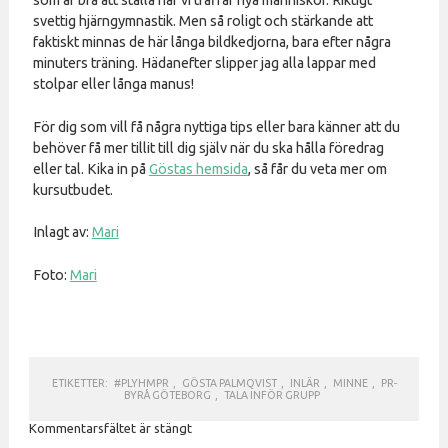
som är bra att ställa när vi träffar nya människor. Riktigt
svettig hjärngymnastik. Men så roligt och stärkande att
faktiskt minnas de här långa bildkedjorna, bara efter några
minuters träning. Hädanefter slipper jag alla lappar med
stolpar eller långa manus!
För dig som vill få några nyttiga tips eller bara känner att du
behöver få mer tillit till dig själv när du ska hålla föredrag
eller tal. Kika in på
Göstas hemsida
, så får du veta mer om
kursutbudet.
Inlagt av:
Mari
Foto:
Mari
ETIKETTER:
#PLYHMPR
,
GÖSTA PALMQVIST
,
INLÄR
,
MINNE
,
PR-
BYRÅ GÖTEBORG
,
TALA INFÖR GRUPP
Kommentarsfältet är stängt