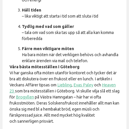
och energi
Håll tiden
– lika viktigt att starta i tid som att sluta i tid
Tydlig med vad som gäller
– tala om vad som ska tas upp så att alla kan komma
förberedda
Färre men viktigare möten
Ha bara möten när det verkligen behövs och avhandla
enklare ärenden via mail och telefon.
Våra bästa mötesställen i Göteborg
Vi har ganska ofta möten utanför kontoret och tycker det är
bra att diskutera över en frukost eller en lunch. I artikeln i
Veckans Affärer tipsas om
Liebling
,
Evas Paley
och
Heaven
23
som bra mötesställen i Göteborg. Vi skulle vilja slå ett slag
för
Brogyllen
på Västra Hamngatan – här har vi ofta
frukostmöten. Deras Solskensfrukost innehåller allt man kan
önska sig med bl a hembakat bröd, egen müsli och
färskpressad juice. Allt med mycket hög kvalitet
och sannerligen prisvärt.