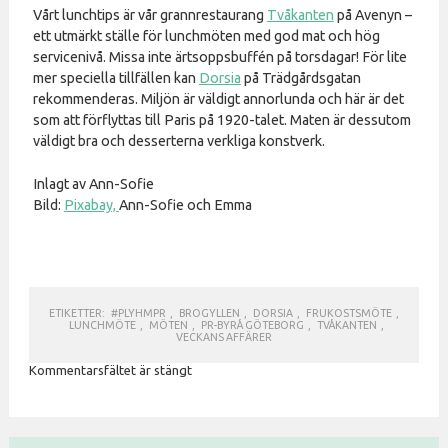
Vårt lunchtips är vår grannrestaurang
Tvåkanten
på Avenyn –
ett utmärkt ställe för lunchmöten med god mat och hög
servicenivå. Missa inte ärtsoppsbuffén på torsdagar! För lite
mer speciella tillfällen kan
Dorsia
på Trädgårdsgatan
rekommenderas. Miljön är väldigt annorlunda och här är det
som att förflyttas till Paris på 1920-talet. Maten är dessutom
väldigt bra och desserterna verkliga konstverk.
Inlagt av Ann-Sofie
Bild:
Pixabay,
Ann-Sofie och Emma
ETIKETTER:
#PLYHMPR
,
BROGYLLEN
,
DORSIA
,
FRUKOSTSMÖTE
,
LUNCHMÖTE
,
MÖTEN
,
PR-BYRÅ GÖTEBORG
,
TVÅKANTEN
,
VECKANS AFFÄRER
Kommentarsfältet är stängt