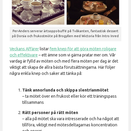
Per-Anders serverar ärtsopps-buffé på Tvåkanten, fantastisk dessert
på Dorsia och frukostmöte på Brogyllen med Wictoria från Intro Inred
Veckans Affärer
listar
fem knep för att göra möten roligare
och effektivare
– ett ämne som vi gärna pratar mer om. Vår
vardag är fylld av möten och med flera möten per dag är det
viktigt att skapa de allra bästa förutsättningarna. Här följer
några enkla knep och saker att tänka på:
Tänk annorlunda och skippa slentrianmötet
– ta mötet över en frukost eller kör ett träningspass
tillsammans
Rätt personer på rätt möten
– alla på mötet ska vara intresserade och ha något att
tillföra, viktigt med mötesdeltagarnas koncentration