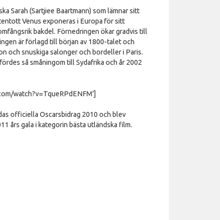
ka Sarah (Sartjiee Baartmann) som lämnar sitt
entott Venus exponeras i Europa för sitt
omfångsrik bakdel. Förnedringen ökar gradvis till
ingen är förlagd till början av 1800-talet och
on och snuskiga salonger och bordeller i Paris.
fördes så småningom till Sydafrika och år 2002
be.com/watch?v=TqueRPdENFM’]
das officiella Oscarsbidrag 2010 och blev
11 års gala i kategorin bästa utländska film.