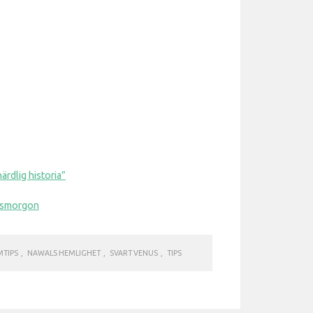
ärdlig historia”
smorgon
MTIPS
,
NAWALS HEMLIGHET
,
SVART VENUS
,
TIPS