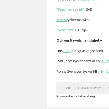
”Segt men sevärt”
i SvD
Metro
tycker också till
”Svart Venus”
i Ergo
Och om Nawals hemlighet –
Hos
SVT
intervjuas regissören
I SvD, som tycker detta är en
”Outh
Ronny Svensson tycker till i
Nyhet
ETIKETTER:
BIRGITTA PLYHM
,
FIL
Kommentarsfältet är stängt