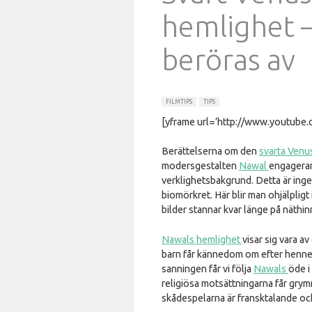
hemlighet –
beröras av
FILMTIPS
TIPS
[yframe url=’http://www.youtu
Berättelserna om den
svarta Venu
modersgestalten
Nawal
engagerar
verklighetsbakgrund. Detta är ingen
biomörkret. Här blir man ohjälplig
bilder stannar kvar länge på näthin
Nawals hemlighet
visar sig vara 
barn får kännedom om efter henne
sanningen får vi följa
Nawals
öde i
religiösa motsättningarna får grym
skådespelarna är fransktalande och