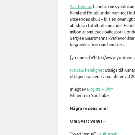
Svart Venus
handlar om sydafrikans
hemland för att under namnet Hott
utseendes skull – bl a en ovanligt 
att sluta i totalt utlämnande. Handl
miljön är smutsiga bakgator i Lond
Sartjiee Baartmanns kvarlevor åter
begravdes hon i sin hemtrakt.
[yframe url=’http://www.youtu
Nawals hemlighet
utsågs till Kana
uttagen som en av nio filmer vid 20
Inlagt av
Birgitta Plyhm
Filmer från YouTube
Några recensioner
Om Svart Venus –
”Svart Venus” i
Kulturnytt