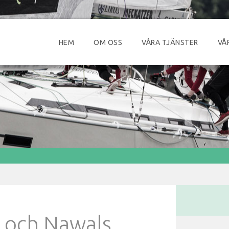
HEM
OM OSS
VÅRA TJÄNSTER
VÅ
s och Nawals