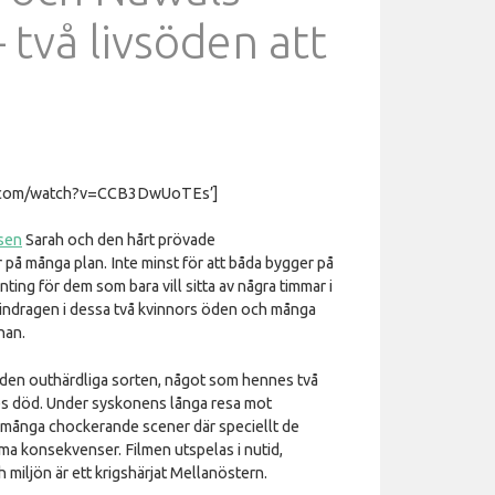
 två livsöden att
be.com/watch?v=CCB3DwUoTEs’]
sen
Sarah och den hårt prövade
 på många plan. Inte minst för att båda bygger på
ting för dem som bara vill sitta av några timmar i
t indragen i dessa två kvinnors öden och många
nan.
av den outhärdliga sorten, något som hennes två
s död. Under syskonens långa resa mot
 många chockerande scener där speciellt de
ma konsekvenser. Filmen utspelas i nutid,
 miljön är ett krigshärjat Mellanöstern.