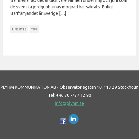
Bär menar att det är tack vare värmen under maj och juni som
de svenska jordgubbarnas mognad har säkrats. Enligt
Bärfrämjandet är Sverige […]
LIFE STYLE
TIPS
PLYHM KOMMUNIKATION AB - Observatoriegatan 10, 113 29 Stockholm
Tel: +46 70 -777 12 90
info@plyhm.se