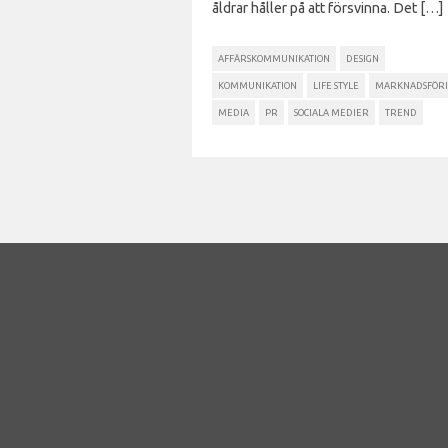
åldrar håller på att försvinna. Det […]
AFFÄRSKOMMUNIKATION
DESIGN
KOMMUNIKATION
LIFE STYLE
MARKNADSFÖR
MEDIA
PR
SOCIALA MEDIER
TREND