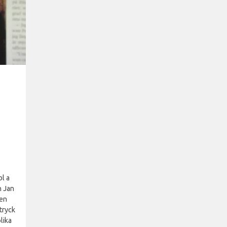
l a
h Jan
ten
tryck
lika