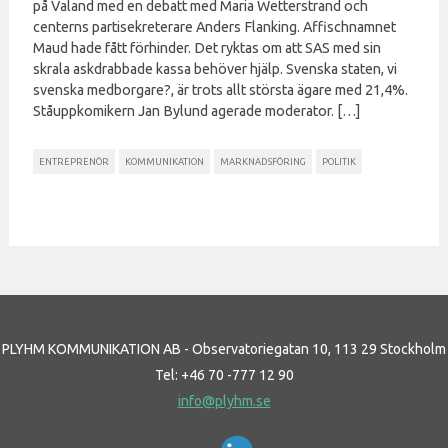
på Valand med en debatt med Maria Wetterstrand och
centerns partisekreterare Anders Flanking. Affischnamnet
Maud hade fått förhinder. Det ryktas om att SAS med sin
skrala askdrabbade kassa behöver hjälp. Svenska staten, vi
svenska medborgare?, är trots allt största ägare med 21,4%.
Ståuppkomikern Jan Bylund agerade moderator. […]
ENTREPRENÖR
KOMMUNIKATION
MARKNADSFÖRING
POLITIK
PLYHM KOMMUNIKATION AB - Observatoriegatan 10, 113 29 Stockholm
Tel: +46 70 -777 12 90
info@plyhm.se