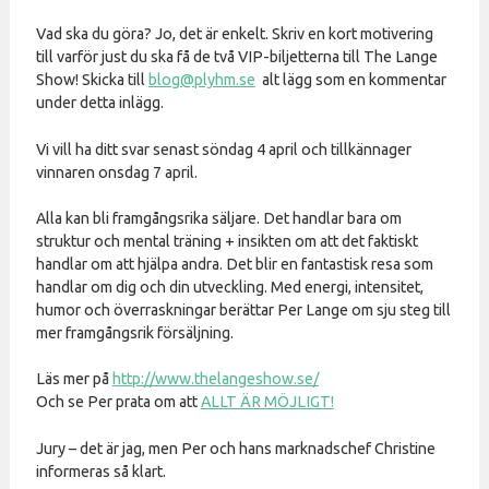
Vad ska du göra? Jo, det är enkelt. Skriv en kort motivering
till varför just du ska få de två VIP-biljetterna till The Lange
Show! Skicka till
blog@plyhm.se
alt lägg som en kommentar
under detta inlägg.
Vi vill ha ditt svar senast söndag 4 april och tillkännager
vinnaren onsdag 7 april.
Alla kan bli framgångsrika säljare. Det handlar bara om
struktur och mental träning + insikten om att det faktiskt
handlar om att hjälpa andra. Det blir en fantastisk resa som
handlar om dig och din utveckling. Med energi, intensitet,
humor och överraskningar berättar Per Lange om sju steg till
mer framgångsrik försäljning.
Läs mer på
http://www.thelangeshow.se/
Och se Per prata om att
ALLT ÄR MÖJLIGT!
Jury – det är jag, men Per och hans marknadschef Christine
informeras så klart.