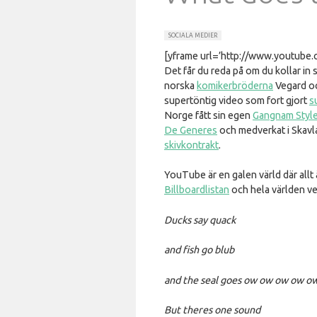
SOCIALA MEDIER
[yframe url=’http://www.youtub
Det får du reda på om du kollar i
norska
komikerbröderna
Vegard oc
supertöntig video som fort gjort
s
Norge fått sin egen
Gangnam Styl
De Generes
och medverkat i Skavla
skivkontrakt
.
YouTube är en galen värld där allt 
Billboardlistan
och hela världen ve
Ducks say quack
and fish go blub
and the seal goes ow ow ow ow o
But theres one sound