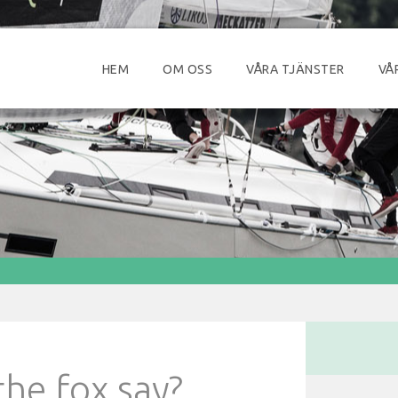
HEM
OM OSS
VÅRA TJÄNSTER
VÅ
he fox say?