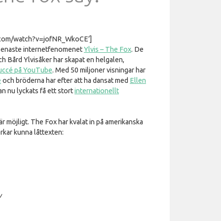
e.com/watch?v=jofNR_WkoCE’]
n senaste internetfenomenet
Ylvis – The Fox
. De
h Bård Ylvisåker har skapat en helgalen,
uccé på YouTube
. Med 50 miljoner visningar har
e
och bröderna har efter att ha dansat med
Ellen
n nu lyckats få ett stort
internationellt
är möjligt. The Fox har kvalat in på amerikanska
rkar kunna låttexten:
w