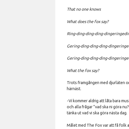
That no one knows
What does the fox say?
Ring-ding-ding-ding-dingeringedi
Gering-ding-ding-ding-dingeringe
Gering-ding-ding-ding-dingeringe
What the fox say?
Trots framgången med djurläten or
härnäst.
-Vi kommer aldrig att låta bara musi
och alla frågar ”vad ska ni göra nu?”
tänka ut vad vi ska göra nästa dag.
Målet med The Fox var att få folk a