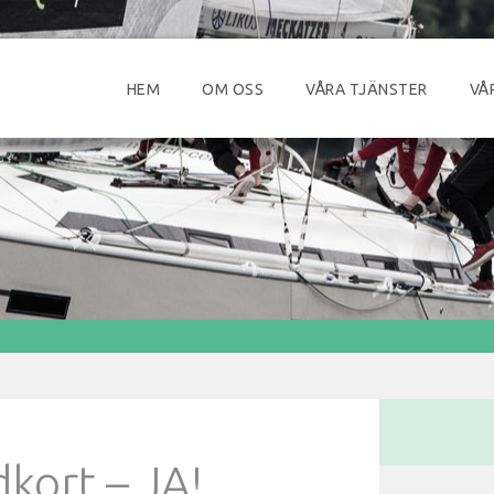
HEM
OM OSS
VÅRA TJÄNSTER
VÅ
kort – JA!