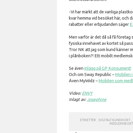
-Vi har märkt att de vanliga plastk
kvar hemma vid besöket här, och då
rabatter eller erbjudanden säger
E
Men varför är det då så få företag
fysiska innehavet av kortet så pass 
Tror NK att jag som kund känner m
i plånboken?! Ett mobilt medlemsk
Se även
inlägg på GP Konsument!
Och om Sway Republic –
Mobilen i
Även MyWidz –
Mobilen som medl
Video:
ENVY
Inlagt av:
Josephine
ETIKETTER:
DIGITALT KUNDKORT
,
MEDLEMSKOR