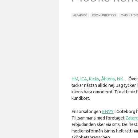
AFFÄRSIDÉ
KOMMUNIKATION
MARKNADSF
HM
,
ICA
,
Kicks
,
Åhléns
,
NK
… Övera
tackar nästan alltid nej. Jag tycker
känns bara omodernt. Tur att min fri
kundkort.
Frisörsalongen
ENVY
i Göteborg h
Tillsammans med företaget
Zater
erbjudanden sker via sms. De flesta
medlemsförmån känns helt rätt när
skönhetsbranschen.