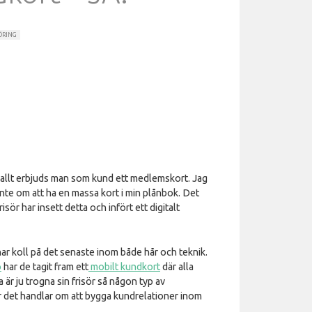
ÖRING
llt erbjuds man som kund ett medlemskort. Jag
 inte om att ha en massa kort i min plånbok. Det
sör har insett detta och infört ett digitalt
ar koll på det senaste inom både hår och teknik.
o
har de tagit fram ett
mobilt kundkort
där alla
 är ju trogna sin frisör så någon typ av
 det handlar om att bygga kundrelationer inom