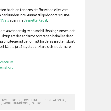
orten hade en tendens att försvinna eller vara
 har kunden inte kunnat tillgodogöra sig sina
NVY’s
ägarinna
Jeanette Radal
.
 som använder sig av en mobil lösning? Anses det
viktigt att det är därför företagen behåller det?
ig privilegierad genom att ha deras medlemskort
ort känns ju så mycket enklare och modernare.
 centrum.
emskort.
ENVY
,
FRISÖR
,
JOSEPHINE
,
KUNDRELATIONER
,
T
,
MOBILT KUNDKORT
,
ZATERO