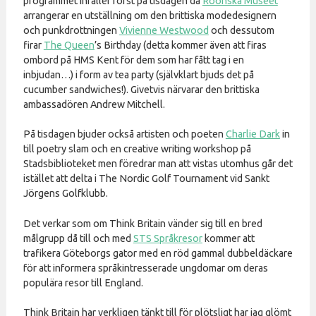
programmet infaller först på tisdagen då
Rööhska Museet
arrangerar en utställning om den brittiska modedesignern
och punkdrottningen
Vivienne Westwood
och dessutom
firar
The Queen
’s Birthday (detta kommer även att firas
ombord på HMS Kent för dem som har fått tag i en
inbjudan…) i form av tea party (självklart bjuds det på
cucumber sandwiches!). Givetvis närvarar den brittiska
ambassadören Andrew Mitchell.
På tisdagen bjuder också artisten och poeten
Charlie Dark
in
till poetry slam och en creative writing workshop på
Stadsbiblioteket men föredrar man att vistas utomhus går det
istället att delta i The Nordic Golf Tournament vid Sankt
Jörgens Golfklubb.
Det verkar som om Think Britain vänder sig till en bred
målgrupp då till och med
STS Språkresor
kommer att
trafikera Göteborgs gator med en röd gammal dubbeldäckare
för att informera språkintresserade ungdomar om deras
populära resor till England.
Think Britain har verkligen tänkt till för plötsligt har jag glömt