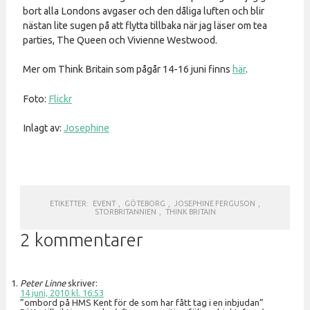
bort alla Londons avgaser och den dåliga luften och blir
nästan lite sugen på att flytta tillbaka när jag läser om tea
parties, The Queen och Vivienne Westwood.
Mer om Think Britain som pågår 14-16 juni finns
här
.
Foto:
Flickr
Inlagt av:
Josephine
ETIKETTER:
EVENT
,
GÖTEBORG
,
JOSEPHINE FERGUSON
,
STORBRITANNIEN
,
THINK BRITAIN
2 kommentarer
Peter Linne
skriver:
14 juni, 2010 kl. 16:53
”ombord på HMS Kent för de som har fått tag i en inbjudan”