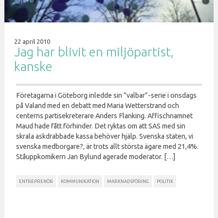
22 april 2010
Jag har blivit en miljöpartist,
kanske
Företagarna i Göteborg inledde sin ”valbar”-serie i onsdags
på Valand med en debatt med Maria Wetterstrand och
centerns partisekreterare Anders Flanking. Affischnamnet
Maud hade fått förhinder. Det ryktas om att SAS med sin
skrala askdrabbade kassa behöver hjälp. Svenska staten, vi
svenska medborgare?, är trots allt största ägare med 21,4%.
Ståuppkomikern Jan Bylund agerade moderator. […]
ENTREPRENÖR
KOMMUNIKATION
MARKNADSFÖRING
POLITIK