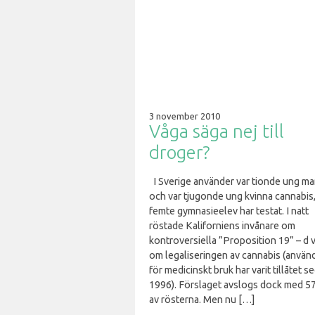
3 november 2010
Våga säga nej till
droger?
I Sverige använder var tionde ung m
och var tjugonde ung kvinna cannabis,
femte gymnasieelev har testat. I natt
röstade Kaliforniens invånare om
kontroversiella ”Proposition 19” – d v
om legaliseringen av cannabis (använ
för medicinskt bruk har varit tillåtet s
1996). Förslaget avslogs dock med 5
av rösterna. Men nu […]