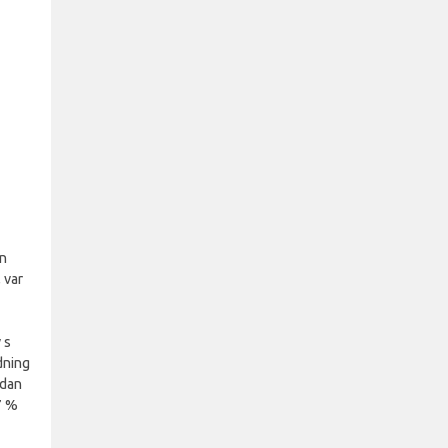
an
 var
 s
dning
edan
7 %