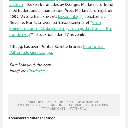
världen
”. Boken belönades av Sveriges Marknadsförbund
med hedersomnämnande som Årets Marknadsföringsbok
2009. Victora har skrivit ett
läsvärt inlägg
i debatten på
Resumé. Hon talar även på frukostseminariet ”
Grön
kommunikation – Goda värderingar och goda affärer – Hur
hör de ihop
?” i Stockholm den 27 november.
Tillägg: Läs även Pontus Schultz krönika
Usla kockar i
Vattenfalls smutssoppa.
Film från youtube.com
Inlagt av:
Charlotte
ETIKETTER:
CHARLOTTE
,
FÖRTROENDEKAPITAL
,
FÖRTROENDEKRIS
,
HANDLINGSUTRYMME
,
KRISHANTERING
,
TROVÄRDIGHET
,
VATTENFALL
Kommentarsfältet är stängt