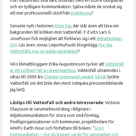
från Vattenfalls sida varit önskvärt med en större ödmjukhet
och en tydligare kommunikation. Själva måste de önskat sig
ett mer professionellt stöd från
politikerna
?
Senaste nytt i historien
finns här
, där står även att läsa om
bakgrunden till kritiken mot Vattenfall. F d vd:n Lars G
Josefsson fick möjlighet att förklaras sig i ett
debattinlägg i
DN
. Läs även Jonas Leijonhufvuds bloginlägg
Hur ska
Vattenfalls nya vd rädda varumärket
?
VA:s klimatbloggare Erika Augustinsson tycker att
Vattenfall
är ett solklart fall av greenwashing
. Vattenfall utnämndes i
våras till 2009 års
Climate Greenwash award
.
Så här
tyckte
Vattenfall om det (inte den mest ödmjuka pressmeddelande
jag läst).
Lästips till Vattenfall och andra intresserade
: Victoria
Olausson är varumärkesstrateg, rådgivare i
miljökommunikation för stora som små företag,
frivilligorganisationer och kommuner, projektledare för
WWFs Earth Hour och författare till boken ”
Grön
kommunikation – Hur du bygger värde för varumärket och