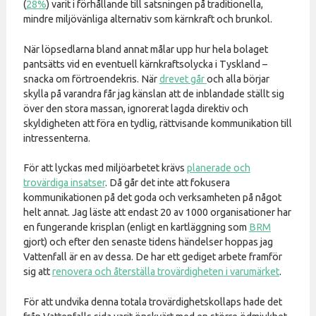
(
28%
) varit i förhållande till satsningen på traditionella,
mindre miljövänliga alternativ som kärnkraft och brunkol.
När löpsedlarna bland annat målar upp hur hela bolaget
pantsätts vid en eventuell kärnkraftsolycka i Tyskland –
snacka om förtroendekris. När
drevet går
och alla börjar
skylla på varandra får jag känslan att de inblandade ställt sig
över den stora massan, ignorerat lagda direktiv och
skyldigheten att föra en tydlig, rättvisande kommunikation till
intressenterna.
För att lyckas med miljöarbetet krävs
planerade och
trovärdiga insatser
. Då går det inte att fokusera
kommunikationen på det goda och verksamheten på något
helt annat. Jag läste att endast 20 av 1000 organisationer har
en fungerande krisplan (enligt en kartläggning som
BRM
gjort) och efter den senaste tidens händelser hoppas jag
Vattenfall är en av dessa. De har ett gediget arbete framför
sig att
renovera och återställa trovärdigheten i varumärket
.
För att undvika denna totala trovärdighetskollaps hade det