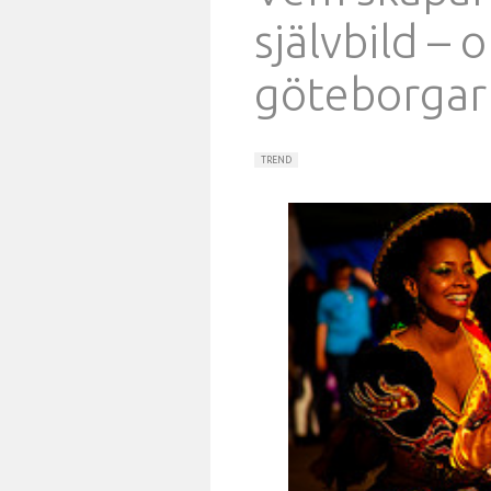
självbild – 
göteborgarn
TREND