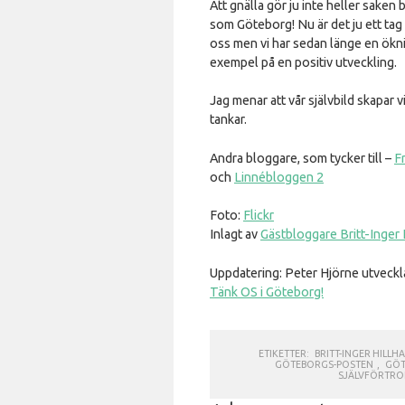
Att gnälla gör ju inte heller saken 
som Göteborg! Nu är det ju ett tag
oss men vi har sedan länge en ökn
exempel på en positiv utveckling.
Jag menar att vår självbild skapar vi
tankar.
Andra bloggare, som tycker till –
F
och
Linnébloggen 2
Foto:
Flickr
Inlagt av
Gästbloggare Britt-Inger
Uppdatering: Peter Hjörne utveck
Tänk OS i Göteborg!
ETIKETTER:
BRITT-INGER HILL
GÖTEBORGS-POSTEN
,
GÖT
SJÄLVFÖRTR