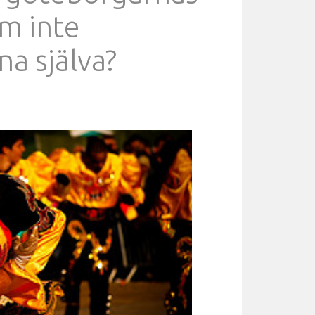
om inte
a själva?