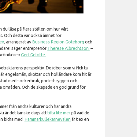
 du läsa på flera ställen om hur vårt
at. Och detta var också ämnet för
en
, arrangerat av
Business Region Göteborg
och
ladare! säger entreprenör
Therese Albrechtson.
–
 krönikören
Gert Gelotte.
betraktarens perspektiv. De idéer som vi fick ta
när engelsmän, skottar och holländare kom hit är
r stad med sockerbruk, porterbryggeri och
a områden. Och de skapade en god grund för
er från andra kulturer och har andra
 Nu är det kanske dags att
titta lite mer
på vad de
an bidra med.
Hammarkullekarnevalen
är t ex en