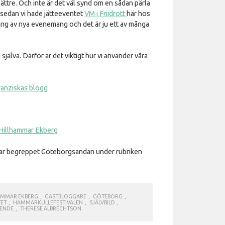
bättre. Och inte är det väl synd om en sådan pärla
 sedan vi hade jätteeventet
VM i Friidrott
här hos
ing av nya evenemang och det är ju ett av många
 själva. Därför är det viktigt hur vi använder våra
ranziskas blogg
 Hillhammar Ekberg
lar begreppet Göteborgsandan under rubriken
HAMMAR EKBERG
,
GÄSTBLOGGARE
,
GÖTEBORG
,
ET
,
HAMMARKULLEFESTIVALEN
,
SJÄLVBILD
,
OENDE
,
THERESE ALBRECHTSON