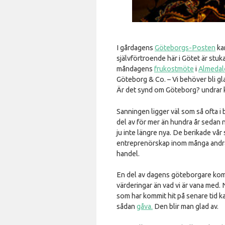
I gårdagens
Göteborgs-Posten
kan
självförtroende här i Götet är stuk
måndagens
frukostmöte
i
Almedal
Göteborg & Co. – Vi behöver bli g
Är det synd om Göteborg? undrar
Sanningen ligger väl som så ofta i 
del av för mer än hundra år sedan 
ju inte längre nya. De berikade vå
entreprenörskap inom många andr
handel.
En del av dagens göteborgare komm
värderingar än vad vi är vana med.
som har kommit hit på senare tid k
sådan
gåva.
Den blir man glad av.