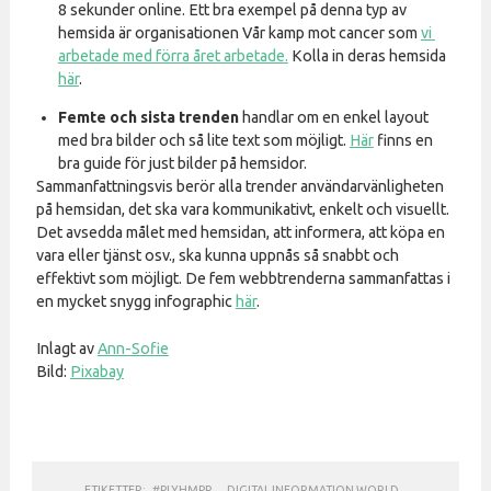
8 sekunder online. Ett bra exempel på denna typ av
hemsida är organisationen Vår kamp mot cancer som
vi
arbetade med förra året arbetade.
Kolla in deras hemsida
här
.
Femte och sista trenden
handlar om en enkel layout
med bra bilder och så lite text som möjligt.
Här
finns en
bra guide för just bilder på hemsidor.
Sammanfattningsvis berör alla trender användarvänligheten
på hemsidan, det ska vara kommunikativt, enkelt och visuellt.
Det avsedda målet med hemsidan, att informera, att köpa en
vara eller tjänst osv., ska kunna uppnås så snabbt och
effektivt som möjligt. De fem webbtrenderna sammanfattas i
en mycket snygg infographic
här
.
Inlagt av
Ann-Sofie
Bild:
Pixabay
ETIKETTER:
#PLYHMPR
,
DIGITAL INFORMATION WORLD
,