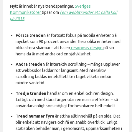
Nytt år innebär nya trendspaningar.
Sveriges
Kommunikatörer
tipsar om
fem webbtrender att hålla koll
på 2015
.
Första trenden
är fortsatt fokus på mobila enheter. Så
mycket som 90 procent använder flera olika enheter med
olika stora skärmar – att ha en
responsiv design
på sin
hemsida är med andra ord en självklarhet.
Andra trenden
är interaktiv scrollning – många upplever
att webbsidor laddar för långsamt. Med interaktiv
scrollning laddas innehållet lite i taget vilket innebär
mindre väntetid.
Tredje trenden
handlar om en enkel och ren design.
Luftigt och med klara färger utan en massa effekter – så
användarvänligt som möjligt för besökaren helt enkelt.
Trend nummer fyra
är att ha allt innehåll på en sida. Det
blir enkelt att navigera och få en snabb överblick. Enligt
statistiken behåller man, i genomsnitt, uppmärksamheten i