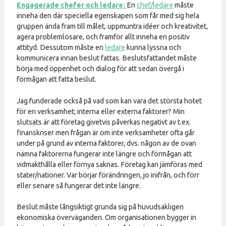
Engagerade chefer och ledare:
En
chef/ledare
måste
inneha den där speciella egenskapen som får med sig hela
gruppen ända fram till målet, uppmuntra idéer och kreativitet,
agera problemlösare, och framför allt inneha en positiv
attityd. Dessutom måste en
ledare
kunna lyssna och
kommunicera innan beslut fattas. Beslutsfattandet måste
börja med öppenhet och dialog för att sedan övergå i
förmågan att fatta beslut.
Jag funderade också på vad som kan vara det största hotet
för en verksamhet; interna eller externa faktorer? Min
slutsats är att företag givetvis påverkas negativt av t.ex.
finanskriser men frågan är om inte verksamheter ofta går
under på grund av interna faktorer, dvs. någon av de ovan
nämna faktorerna fungerar inte längre och förmågan att
vidmakthålla eller förnya saknas. Företag kan jämföras med
stater/nationer. Var börjar förändringen, jo inifrån, och förr
eller senare så fungerar det inte längre.
Beslut måste långsiktigt grunda sig på huvudsakligen
ekonomiska överväganden. Om organisationen bygger in