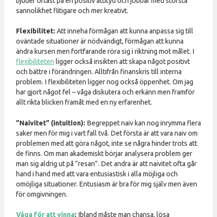
bjuder oftast på en positiv attityd och jobbar med största
sannolikhet flitigare och mer kreativt.
Flexibilitet:
Att inneha förmågan att kunna anpassa sig till
oväntade situationer är nödvändigt, förmågan att kunna
ändra kursen men fortfarande röra sig i riktning mot målet. I
flexibiliteten
ligger också insikten att skapa något positivt
och bättre i förändringen. Alltifrån finanskris till interna
problem. I flexibiliteten ligger nog också öppenhet. Om jag
har gjort något fel – våga diskutera och erkänn men framför
allt rikta blicken framåt med en ny erfarenhet.
”Naivitet” (intuition):
Begreppet naiv kan nog inrymma flera
saker men för mig i vart fall två. Det första är att vara naiv om
problemen med att göra något, inte se några hinder trots att
de finns. Om man akademiskt börjar analysera problem ger
man sig aldrig ut på ”resan”. Det andra är att naivitet ofta går
hand i hand med att vara entusiastisk i alla möjliga och
omöjliga situationer. Entusiasm är bra för mig själv men även
för omgivningen.
Våga för att vinna
:
Ibland måste man chansa, lösa