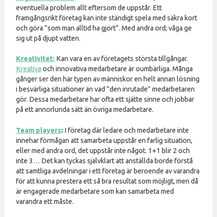
eventuella problem allt eftersom de uppstår. Ett
framgångsrikt företag kan inte ständigt spela med säkra kort
och göra ”som man alltid ha gjort”. Med andra ord; våga ge
sig ut på djupt vatten.
Kreativitet:
Kan vara en av företagets största tillgångar.
Kreativa
och innovativa medarbetare är oumbärliga. Många
gånger ser den här typen av människor en helt annan lösning
i besvärliga situationer än vad ”den inrutade” medarbetaren
gör. Dessa medarbetare har ofta ett sjätte sinne och jobbar
på ett annorlunda sätt än övriga medarbetare.
Team players
:
I företag där ledare och medarbetare inte
innehar förmågan att samarbeta uppstår en farlig situation,
eller med andra ord, det uppstår inte något. 1+1 blir 2 och
inte 3… Det kan tyckas självklart att anställda borde förstå
att samtliga avdelningar i ett företag är beroende av varandra
för att kunna prestera ett så bra resultat som möjligt, men då
är engagerade medarbetare som kan samarbeta med
varandra ett måste.