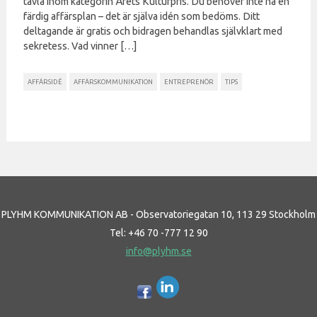
tävla inom kategorin Årets Kulturpris. Du behöver inte ha en
färdig affärsplan – det är själva idén som bedöms. Ditt
deltagande är gratis och bidragen behandlas självklart med
sekretess. Vad vinner […]
AFFÄRSIDÉ
AFFÄRSKOMMUNIKATION
ENTREPRENÖR
TIPS
PLYHM KOMMUNIKATION AB - Observatoriegatan 10, 113 29 Stockholm
Tel: +46 70 -777 12 90
info@plyhm.se