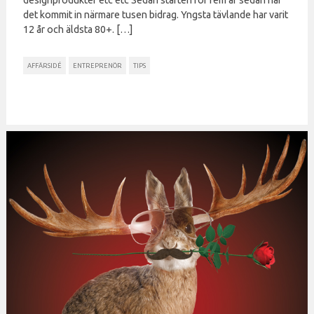
designprodukter etc etc Sedan starten för fem år sedan har
det kommit in närmare tusen bidrag. Yngsta tävlande har varit
12 år och äldsta 80+. […]
AFFÄRSIDÉ
ENTREPRENÖR
TIPS