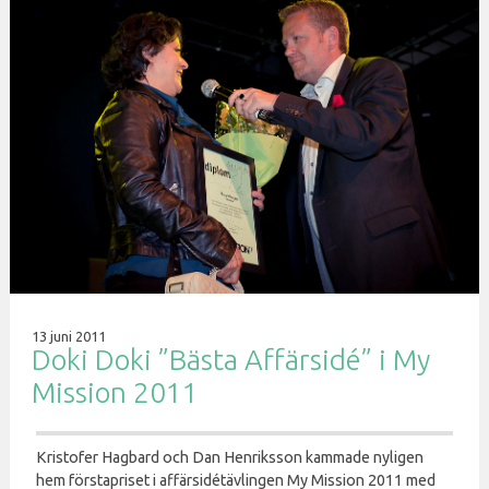
13 juni 2011
Doki Doki ”Bästa Affärsidé” i My
Mission 2011
Kristofer Hagbard och Dan Henriksson kammade nyligen
hem förstapriset i affärsidétävlingen My Mission 2011 med