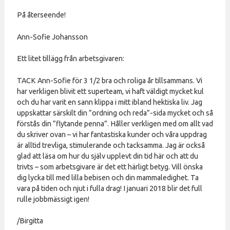
På återseende!
Ann-Sofie Johansson
Ett litet tillägg från arbetsgivaren:
TACK Ann-Sofie för 3 1/2 bra och roliga år tillsammans. Vi
har verkligen blivit ett superteam, vi haft väldigt mycket kul
och du har varit en sann klippa i mitt ibland hektiska liv. Jag
uppskattar särskilt din ”ordning och reda”-sida mycket och så
förstås din ”flytande penna”. Håller verkligen med om allt vad
du skriver ovan – vi har fantastiska kunder och våra uppdrag
är alltid trevliga, stimulerande och tacksamma. Jag är också
glad att läsa om hur du själv upplevt din tid här och att du
trivts – som arbetsgivare är det ett härligt betyg. Vill önska
dig lycka till med lilla bebisen och din mammaledighet. Ta
vara på tiden och njut i fulla drag! I januari 2018 blir det full
rulle jobbmässigt igen!
/Birgitta