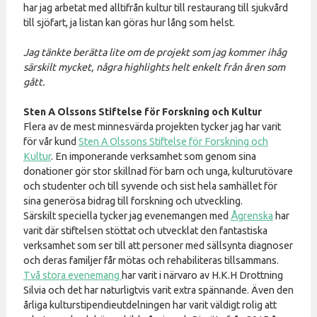
har jag arbetat med alltifrån kultur till restaurang till sjukvård
till sjöfart, ja listan kan göras hur lång som helst.
Jag tänkte berätta lite om de projekt som jag kommer ihåg
särskilt mycket, några highlights helt enkelt från åren som
gått.
Sten A Olssons Stiftelse för Forskning och Kultur
Flera av de mest minnesvärda projekten tycker jag har varit
för vår kund
Sten A Olssons Stiftelse för Forskning och
Kultur
. En imponerande verksamhet som genom sina
donationer gör stor skillnad för barn och unga, kulturutövare
och studenter och till syvende och sist hela samhället för
sina generösa bidrag till forskning och utveckling.
Särskilt speciella tycker jag evenemangen med
Ågrenska
har
varit där stiftelsen stöttat och utvecklat den fantastiska
verksamhet som ser till att personer med sällsynta diagnoser
och deras familjer får mötas och rehabiliteras tillsammans.
Två stora evenemang
har varit i närvaro av H.K.H Drottning
Silvia och det har naturligtvis varit extra spännande. Även den
årliga kulturstipendieutdelningen har varit väldigt rolig att