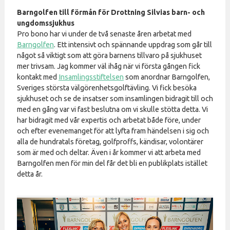
Barngolfen till förmån för Drottning Silvias barn- och
ungdomssjukhus
Pro bono har vi under de två senaste åren arbetat med
Barngolfen
. Ett intensivt och spännande uppdrag som går till
något så viktigt som att göra barnens tillvaro på sjukhuset
mer trivsam. Jag kommer väl ihåg när vi första gången fick
kontakt med
Insamlingsstiftelsen
som anordnar Barngolfen,
Sveriges största välgörenhetsgolftävling. Vi fick besöka
sjukhuset och se de insatser som insamlingen bidragit till och
med en gång var vi fast beslutna om vi skulle stötta detta. Vi
har bidragit med vår expertis och arbetat både före, under
och efter evenemanget för att lyfta fram händelsen i sig och
alla de hundratals företag, golfproffs, kändisar, volontärer
som är med och deltar. Även i år kommer vi att arbeta med
Barngolfen men för min del får det bli en publikplats istället
detta år.