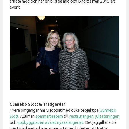
arbeta med och här en bild på mig och Birgitta från 2015 års
event.
Gunnebo Slott & Trädgårdar
I flera omgångar har vi jobbat med olika projekt på
Gunnebo
Slott
. Alltifrån
sommarteatern
till
restaurangen
,
julsatsningen
och
uppbyggnaden av det nya orangeriet
. Det jag gillar allra
mest med vårt arbete är när vi får möjligheten att träffa