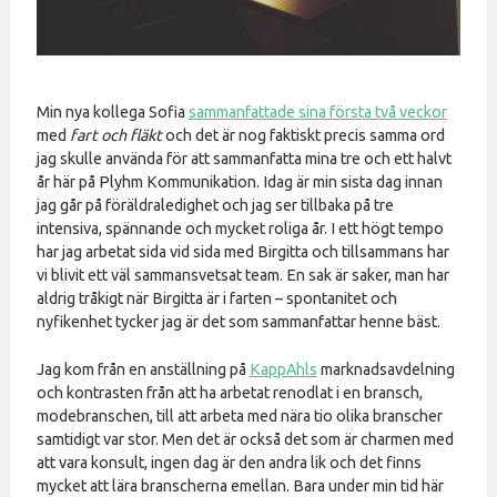
Min nya kollega Sofia
sammanfattade sina första två veckor
med
fart och fläkt
och det är nog faktiskt precis samma ord
jag skulle använda för att sammanfatta mina tre och ett halvt
år här på Plyhm Kommunikation. Idag är min sista dag innan
jag går på föräldraledighet och jag ser tillbaka på tre
intensiva, spännande och mycket roliga år. I ett högt tempo
har jag arbetat sida vid sida med Birgitta och tillsammans har
vi blivit ett väl sammansvetsat team. En sak är saker, man har
aldrig tråkigt när Birgitta är i farten – spontanitet och
nyfikenhet tycker jag är det som sammanfattar henne bäst.
Jag kom från en anställning på
KappAhls
marknadsavdelning
och kontrasten från att ha arbetat renodlat i en bransch,
modebranschen, till att arbeta med nära tio olika branscher
samtidigt var stor. Men det är också det som är charmen med
att vara konsult, ingen dag är den andra lik och det finns
mycket att lära branscherna emellan. Bara under min tid här